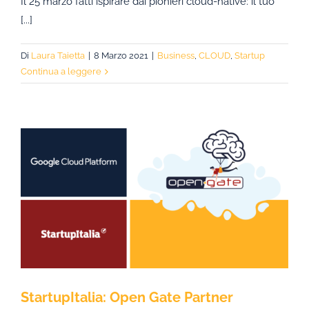
Il 25 marzo fatti ispirare dai pionieri cloud-native: il tuo
[...]
Di
Laura Taietta
|
8 Marzo 2021
|
Business
,
CLOUD
,
Startup
Continua a leggere
StartupItalia: Open Gate Partner