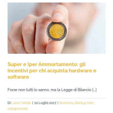
Super e Iper Ammortamento: gli
incentivi per chi acquista hardware e
software
Forse non tutti lo sanno, ma la Legge di Bilancio [...]
Di
Laura Taietta
|
10 Luglio 2017
|
Business
,
Startup
,
Non
categorizzato