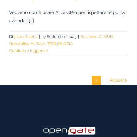
Vediamo come usare AiDeskPro per rispettare le policy
aziendali [...]
Di
Laura Taietta
|
27 Settembre 2023
|
Business
,
CLOUD
,
Generative AI
,
Tech
,
TECNOLOGIA
Continua a leggere
Prossimo
1
2