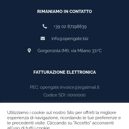
RIMANIAMO IN CONTATTO
+39 02 87198839
info@opengate.biz
Gorgonzola (MI), via Milano 37/C
FATTURAZIONE ELETTRONICA
PEC: opengate.invoice@legalmail.it
Codice SDI: 0000000
Utilizziamo i cookie sul nostro Sito per offrirti la migliore
esperienza di navigazione, ricordando le tue preferenze e
le precedenti visite. Cliccando su "Accetto" acconsenti
all'uso di tutti i cookie.