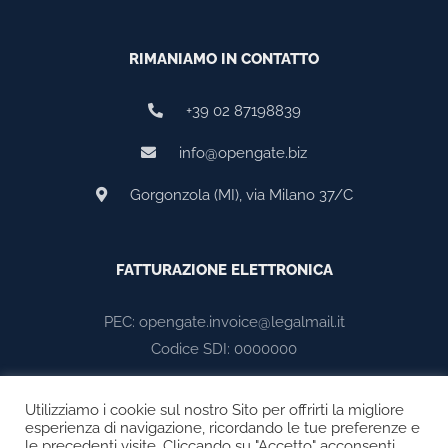
RIMANIAMO IN CONTATTO
+39 02 87198839
info@opengate.biz
Gorgonzola (MI), via Milano 37/C
FATTURAZIONE ELETTRONICA
PEC: opengate.invoice@legalmail.it
Codice SDI: 0000000
Utilizziamo i cookie sul nostro Sito per offrirti la migliore
esperienza di navigazione, ricordando le tue preferenze e
le precedenti visite. Cliccando su "Accetto" acconsenti