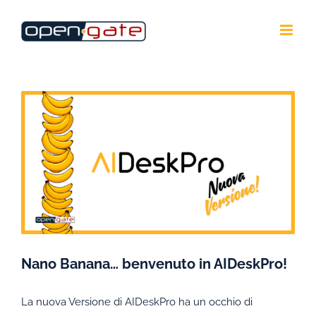
Salta
al
contenuto
Ingrandisci
immagine
Nano Banana… benvenuto in AIDeskPro!
La nuova Versione di AIDeskPro ha un occhio di