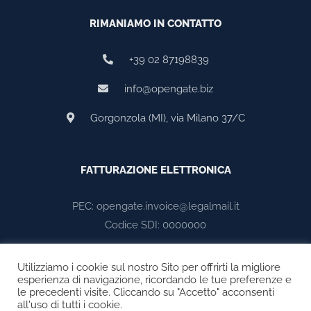
RIMANIAMO IN CONTATTO
+39 02 87198839
info@opengate.biz
Gorgonzola (MI), via Milano 37/C
FATTURAZIONE ELETTRONICA
PEC: opengate.invoice@legalmail.it
Codice SDI: 0000000
Utilizziamo i cookie sul nostro Sito per offrirti la migliore
esperienza di navigazione, ricordando le tue preferenze e
le precedenti visite. Cliccando su "Accetto" acconsenti
all'uso di tutti i cookie.