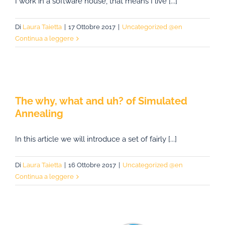
I work in a software house, that means I live [...]
Di
Laura Taietta
|
17 Ottobre 2017
|
Uncategorized @en
Continua a leggere
The why, what and uh? of Simulated
Annealing
In this article we will introduce a set of fairly [...]
Di
Laura Taietta
|
16 Ottobre 2017
|
Uncategorized @en
Continua a leggere