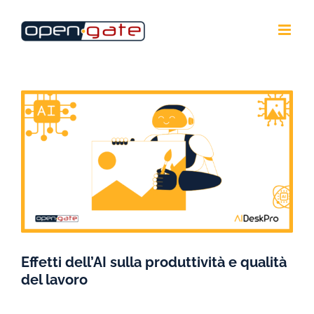
Salta
al
contenuto
Ingrandisci
immagine
Effetti dell’AI sulla produttività e qualità
del lavoro