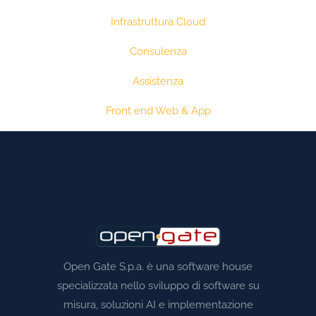
Infrastruttura Cloud
Consulenza
Assistenza
Front end Web & App
Open Gate S.p.a. è una software house
specializzata nello sviluppo di software su
misura, soluzioni AI e implementazione