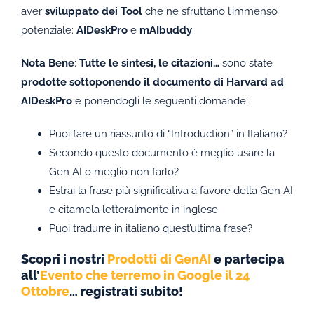
aver
sviluppato dei Tool
che ne sfruttano l’immenso
potenziale:
AIDeskPro
e
mAIbuddy
.
Nota Bene
:
Tutte le sintesi, le citazioni…
sono state
prodotte
sottoponendo il documento di Harvard ad
AIDeskPro
e ponendogli le seguenti domande:
Puoi fare un riassunto di “Introduction” in Italiano?
Secondo questo documento è meglio usare la
Gen AI o meglio non farlo?
Estrai la frase più significativa a favore della Gen AI
e citamela letteralmente in inglese
Puoi tradurre in italiano quest’ultima frase?
Scopri i nostri
Prodotti di GenAI
e partecipa
all’
Evento che terremo in Google il 24
Ottobre
… registrati subito!